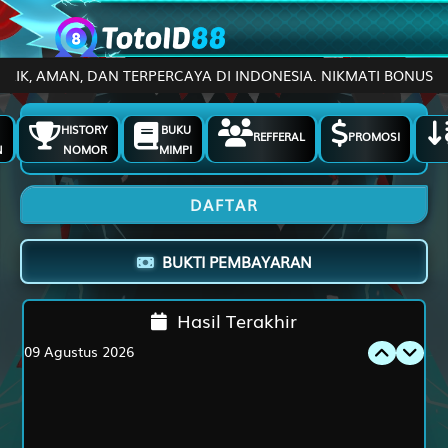
H
Sevilla
W
Rayo Vallecano
 DAN TERPERCAYA DI INDONESIA. NIKMATI BONUS BERLIMPAH T
-0.25
HDP
0.25
1.07
Odds
-1.05
PLAY
HISTORY
BUKU
REFFERAL
PROMOSI
N
NOMOR
MIMPI
Celta Vi... vs Osasuna
i
16/08 22:00PM
DAFTAR
H
Celta Vigo
W
Osasuna
BUKTI PEMBAYARAN
-0.50
HDP
0.50
1.06
Odds
-1.21
Hasil Terakhir
PLAY
09 Agustus 2026
Paris Sa... vs Aston Vi...
i
13/08 02:00AM
5D
PENNSYLVANIA
H
Paris Saint Germain
83892