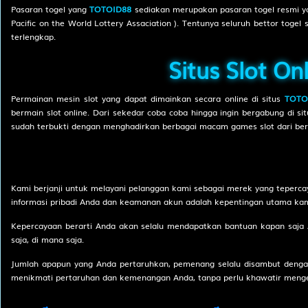
H
Parma Calcio
Pasaran togel yang
TOTOID88
sediakan merupakan pasaran togel resmi yang
Pacific on the World Lottery Assaciation ). Tentunya seluruh bettor tog
12
Wanita Cantik - Kura-Kura - Bola
2D
27 (19-
W
Cagliari
terlengkap.
Sodok - Sabun Bubuk - Otak -
61-06-
Dewi Supraba
11)
0.00
HDP
0.00
-1.16
Odds
1.02
Situs Slot O
13
Ahli Nujum - Ular - Yudo - Kamar
2D
32 (03-
PLAY
Mandi - Tali - Abiyasa
60-18-
Permainan mesin slot yang dapat dimainkan secara online di situs
TOTO
10)
Genoa vs Napoli
bermain slot online. Dari sekedar coba coba hingga ingin bergabung di sit
i
23/08 01:45AM
sudah terbukti dengan menghadirkan berbagai macam games slot dari berb
14
Orang Buta - Rusa - Silat - Jamu -
2D
34 (36-
Paru-Paru - Destarata
73-89-
H
Genoa
23)
W
Napoli
15
Pendeta Wanita - Musang -
2D
36 (34-
Kami berjanji untuk melayani pelanggan kami sebagai merek yang teperc
0.75
HDP
-0.75
-1.28
Odds
1.11
Balap Sepeda - Manggis -
83-87-
informasi pribadi Anda dan keamanan akun adalah kepentingan utama kam
Rumah Obat - Sayempraba
33)
PLAY
Kepercayaan berarti Anda akan selalu mendapatkan bantuan kapan saja
16
Orang Bongkok - Ikan Gabus -
2D
37 (38-
saja, di mana saja.
V-Varen ... vs Kyoto Sa...
Balap Mobil - Anggur -
59-83-
i
09/08 17:00PM
B.H,BH,Bra - Truk - Gareng
09)
Jumlah apapun yang Anda pertaruhkan, pemenang selalu disambut denga
menikmati pertaruhan dan kemenangan Anda, tanpa perlu khawatir menge
H
V-Varen Nagasaki
17
Penolong - Gelatik - Golf - Tang -
2D
40 (43-
Peci - Widura
76-78-