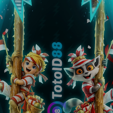
35
Budha - Kalkun - Salto - Mulut -
2D
84 (86-
PLAY
Kacang Tanah - Bagaspati
23-39-
73)
Frosinon... vs Juventus
i
23/08 23:30PM
36
Wanita Sihir - Jangkrik - Latihan
2D
85 (75-
Hansip - Teratai - Pintu -
H
Frosinone
25-42-
Sarpakenaka
52)
W
Juventus
37
Dewa Maut - Ikan Sampan -
2D
86 (84-
1.25
HDP
-1.25
-1.28
Odds
1.13
Gerak Badan - Salak - Rokok -
33-37-
Yamadipati
83)
PLAY
38
Orang Gila - Betet - Kerja Bakti -
2D
87 (88-
Ipswich ... vs Sunderla...
Botol - Toilet - Buriswara
09-33-
i
22/08 22:00PM
59)
H
Ipswich Town
39
Siluman Air - Serigala -
2D
91 (99-
Ambulans - Bambu - Toples -
06-66-
W
Sunderland
Witaksini
56)
0.00
HDP
0.00
1.03
Odds
-1.17
40
Putri Kipas Besi - Ikan Tenggiri -
2D
92 (95-
Garis Finish - Apokat,Alpukat -
47-62-
PLAY
Sarung - Siti Sundari
97)