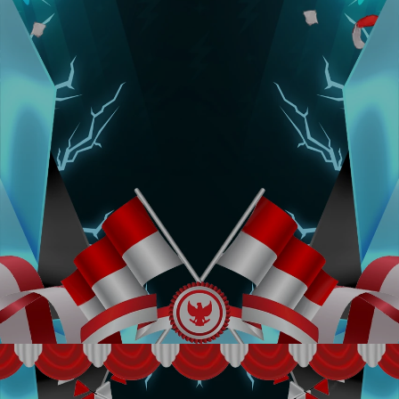
Seruling - Sisir - Citraksa
81-86-
31)
0.25
HDP
-0.25
-1.11
Odds
-1.01
24
Pengembara - Banteng -
2D
45 (42-
PLAY
Terbang Layang - Kendi - Tas -
51-75-
Rama
01)
Gil Vice... vs Rio Ave
i
10/08 02:30AM
25
Nenek Moyang - Orang Utan -
2D
46 (48-
Terjun Bebas - Sikat - Toko -
64-73-
H
Gil Vicente
Hyang Wenang
14)
W
Rio Ave
26
Putri Raja - Cendrawasih - Balap
2D
38 (37-
-0.50
HDP
0.50
-1.06
Odds
-1.05
Sepeda Motor - Engsel - Drum -
67-84-
Untari
17)
PLAY
27
Si Ceroboh - Landak - Main
2D
48 (46-
Moreiren... vs Sporting...
Catur - Garuk - Gedung Bioskop -
00-79-
i
10/08 02:30AM
Promo
Dasamuka
50)
PROMO SBO SPORT
28
Anak Sakti - Ulat Sutera -
2D
57 (74-
Layang-Layang - Sepatu -
08-47-
H
Moreirense
Ranjang - Gatot Kaca
58)
W
Sporting Braga