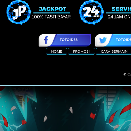
W
Kyoto Sanga
26)
0.00
HDP
0.00
1.08
Odds
-1.23
18
Putri Raja - Cendrawasih - Balap
2D
38 (37-
Sepeda Motor - Engsel - Drum -
67-84-
PLAY
Untari
17)
Sparta R... vs Feyenoor...
19
Kekasih - Kalajengking - Balap
2D
39 (44-
i
09/08 17:15PM
Promo
TOTOID88
TOTOID
Kuda - Topi - Bemo - Narasuma
55-77-
PROMO SBO SPORT
05)
HOME
PROMOSI
CARA BERMAIN
20
Pahlawan - Kepiting - Lompat
H
Sparta Rotterdam
2D
41 (49-
Kuda - Lilin - Sabuk - Warsaya
56-76-
W
Feyenoord
06)
© Co
0.75
HDP
-0.75
1.03
Odds
-1.16
21
Jejaka Tua - Buaya - Gerak Jalan
2D
42 (45-
- Catur - Dokter - Lesmana
97-72-
PLAY
Widakta
47)
SC Heere... vs FC Twent...
22
Janda Muda - Ikan Suro - Anggar
2D
43 (40-
i
09/08 21:45PM
- Mawar - Grendel - Sumbadra
71-41-
21)
H
SC Heerenveen
23
Berandal - Badak - Ski Air -
2D
44 (39-
W
FC Twente Enschede