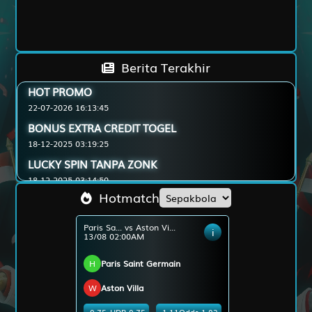
W
Aston Villa
5D
WASHINGTON
-0.75
HDP
0.75
-1.11
Odds
-1.02
DC
KOBARKAN SEMANGAT 45! TURNAMEN
38235
KEMERDEKAAN TELAH TIBA!
PLAY
Berita Terakhir
5D
22-07-2026 16:16:58
CAMBODIA
Bayern M... vs VfB Stut...
HOT PROMO
i
29/08 01:30AM
66783
22-07-2026 16:13:45
3D
H
Bayern Munchen
BONUS EXTRA CREDIT TOGEL
IDAHO
18-12-2025 03:19:25
197
W
VfB Stuttgart
LUCKY SPIN TANPA ZONK
-1.75
HDP
1.75
-1.04
Odds
-1.08
18-12-2025 03:14:50
Hotmatch
PLAY
KOBARKAN SEMANGAT 45! TURNAMEN
KEMERDEKAAN TELAH TIBA!
Tokyo Ve... vs Kawasaki...
22-07-2026 16:16:58
i
09/08 16:00PM
HOT PROMO
H
Tokyo Verdy
22-07-2026 16:13:45
BONUS EXTRA CREDIT TOGEL
W
Kawasaki Frontale
18-12-2025 03:19:25