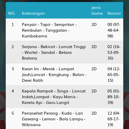
Jenis
Jenis
Everton vs Crystal ...
NO.
NO.
Keterangan
Keterangan
Game
Game
Nomor
Nomor
i
22/08 22:00PM
1
Penyair - Tapir - Sempritan -
2D
00 (97-
H
Everton
Rembulan - Tanggalan -
48-64-
Kumbakarna
98)
W
Crystal Palace
2
Sarjana - Bekicot - Loncat Tinggi
2D
02 (16-
-0.50
HDP
0.50
1.16
Odds
-1.35
- Wortel - Sandal - Betara
53-09-
PLAY
Brahma
35)
3
Kwan Im - Merak - Lompat
2D
04 (12-
Brentfor... vs Tottenha...
i
23/08 00:30AM
Jauh,Loncat - Kangkung - Balon -
65-05-
Dewi Ratih
15)
H
Brentford
4
Kepala Rampok - Singa - Loncat
2D
05 (01-
W
Tottenham Hotspur
Indah,Lompat - Kayu Manis -
89-10-
Kereta Api - Garu Langit
39)
0.00
HDP
0.00
-1.28
Odds
1.11
5
Penasehat Perang - Kuda - Lari
2D
12 (04-
PLAY
Gawang - Lemon - Bola Lampu -
69-17-
Wibisana
19)
Porto vs Alverca