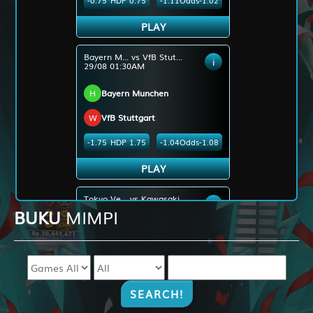
0.25
HDP
-0.25
-1.19
Odds
1.05
LUCKY SPIN TANPA ZONK
PLAY
18-12-2025 03:14:50
Arsenal vs Borussia...
i
09/08 20:00PM
H
Arsenal
W
Borussia Dortmund
-1.00
HDP
1.00
-1.01
Odds
-1.12
PLAY
Benfica vs Academic...
i
10/08 02:30AM
BUKU
MIMPI
H
Benfica
W
Academico Viseu
-2.50
HDP
2.50
1.07
Odds
-1.21
PLAY