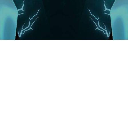
97
Bangku
3D
404
98
Timah
3D
181
99
Bantal
3D
229
100
Tikus Makan
3D
904
101
Batu Gugur
3D
807
102
Tidur
3D
494
103
Batu Nisan
3D
008
104
Tiang Kapal
3D
775
105
Tertabrak
3D
721
106
Terong
3D
873
107
Termos
3D
735
108
Terlanggar
3D
716